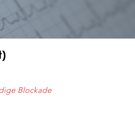
t)
dige Blockade