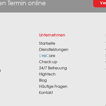
en Termin online
Ve
Unternehmen
Startseite
Dienstleistungen
U
ro
C
are
Check-up
24/7 Betreuung
0
Hightech
Blog
Häufige Fragen
Kontakt