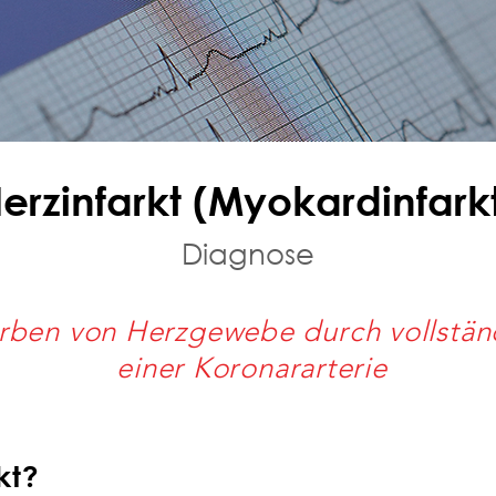
erzinfarkt (Myokardinfark
Diagnose
rben von Herzgewebe durch vollstän
einer Koronararterie
kt?