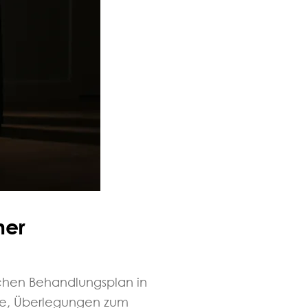
ner
ichen Behandlungsplan in
ome, Überlegungen zum