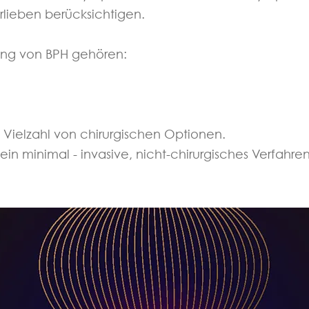
rlieben berücksichtigen.
ung von BPH gehören:
ne Vielzahl von chirurgischen Optionen.
t ein minimal
-
invasive, nicht-chirurgisches Verfahre