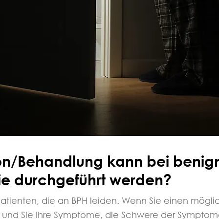
on/Behandlung kann bei benig
ie durchgeführt werden?
Patienten, die an BPH leiden. Wenn Sie einen mögl
Arzt und Sie Ihre Symptome, die Schwere der Sympt