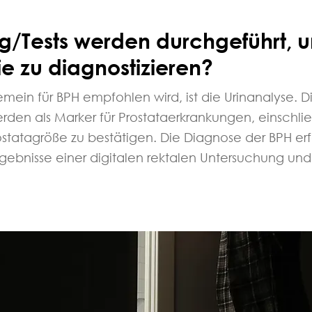
g/Tests werden durchgeführt, 
e zu diagnostizieren?
gemein für BPH empfohlen wird, ist die Urinanalyse. 
rden als Marker für Prostataerkrankungen, einschlie
rostatagröße zu bestätigen. Die Diagnose der BPH er
gebnisse einer digitalen rektalen Untersuchung und 