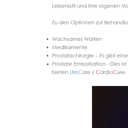
Lebensstil und Ihre eigenen Vo
Zu den Optionen zur Behandl
Wachsames Warten
Medikamente
Prostatachirurgie – Es gibt ei
Prostate Embolisation - Dies is
bieten
U
ro
C
are
/
C
ardio
C
.
are