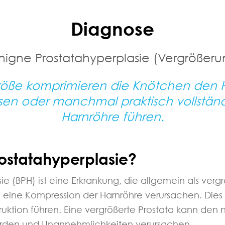
Diagnose
nigne Prostatahyperplasie (Vergrößeru
röße komprimieren die Knötchen den H
isen oder manchmal praktisch vollstän
Harnröhre führen.
rostatahyperplasie?
e (BPH) ist eine Erkrankung, die allgemein als vergr
n eine Kompression der Harnröhre verursachen. Dies 
ktion führen. Eine vergrößerte Prostata kann den n
rden und Unannehmlichkeiten verursachen.