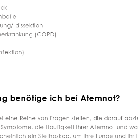
uck
bolie
ung/-dissektion
enerkrankung (COPD)
fektion)
g benötige ich bei Atemnot?
gel eine Reihe von Fragen stellen, die darauf abzi
en Symptome, die Häufigkeit Ihrer Atemnot und w
scheinlich ein Stethoskop, um Ihre Lunge und Ih