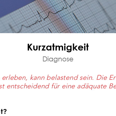
Kurzatmigkeit
Diagnose
erleben, kann belastend sein. Die Er
st entscheidend für eine adäquate B
t?