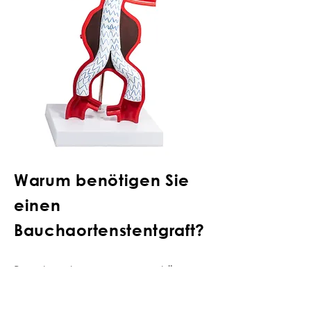
Warum benötigen Sie
einen
Bauchaortenstentgraft?
Bauchaortenaneurysmen können
die Aorta, das größte Blutgefäß
Ihres Körpers, schwächen. Dies